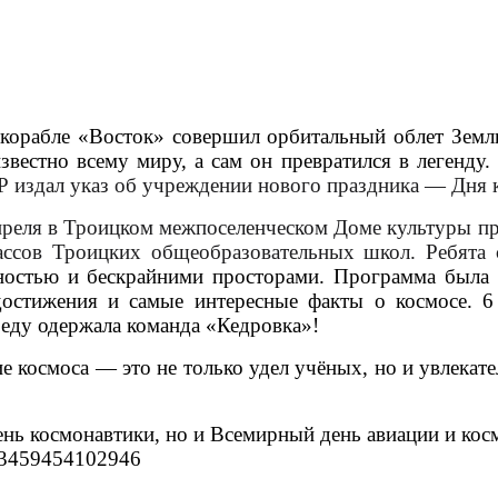
корабле «Восток» совершил орбитальный облет Земл
звестно всему миру, а сам он превратился в легенду.
Р издал указ об учреждении нового праздника — Дня 
апреля в Троицком межпоселенческом Доме культуры пр
лассов Троицких общеобразовательных школ. Ребята
очностью и бескрайними просторами. Программа был
остижения и самые интересные факты о космосе. 6
беду одержала команда «Кедровка»!
космоса — это не только удел учёных, но и увлекател
День космонавтики, но и Всемирный день авиации и кос