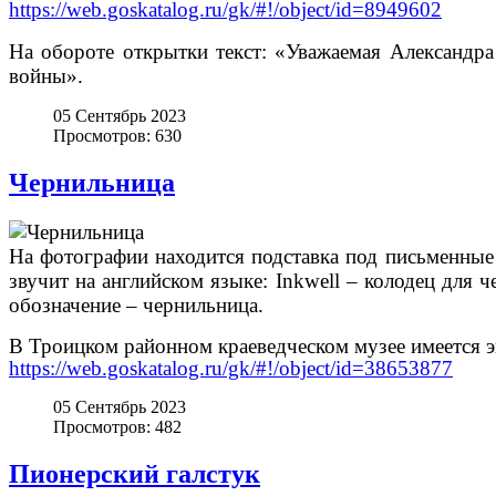
https://web.goskatalog.ru/gk/#!/object/id=8949602
На обороте открытки текст: «Уважаемая Александра
войны».
05 Сентябрь 2023
Просмотров: 630
Чернильница
На фотографии находится подставка под письменные
звучит на английском языке: Inkwell – колодец для 
обозначение – чернильница.
В Троицком районном краеведческом музее имеется э
https://web.goskatalog.ru/gk/#!/object/id=38653877
05 Сентябрь 2023
Просмотров: 482
Пионерский галстук