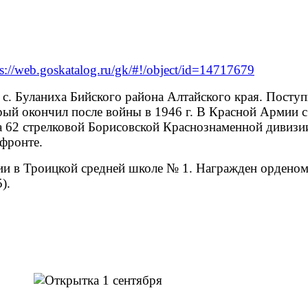
ps://web.goskatalog.ru/gk/#!/object/id=14717679
с. Буланиха Бийского района Алтайского края. Поступ
торый окончил после войны в 1946 г. В Красной Армии 
 62 стрелковой Борисовской Краснознаменной дивизи
 фронте.
ии в Троицкой средней школе № 1. Награжден орденом 
).