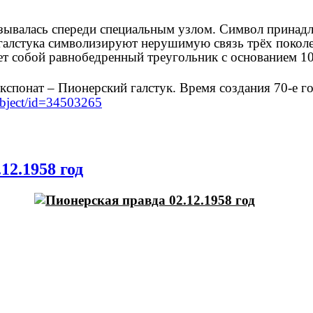
зывалась спереди специальным узлом. Символ принадл
 галстука символизируют нерушимую связь трёх покол
яет собой равнобедренный треугольник с основанием 1
экспонат – Пионерский галстук. Время создания 70-е го
/object/id=34503265
12.1958 год