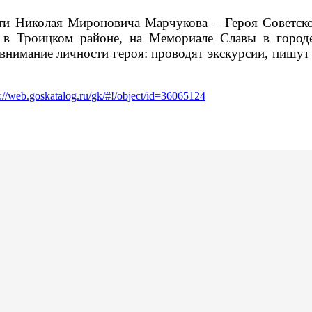
рти Николая Мироновича Марчукова – Героя Советск
» в Троицком районе, на Мемориале Славы в городе
нимание личности героя: проводят экскурсии, пишут 
s://web.goskatalog.ru/gk/#!/object/id=36065124