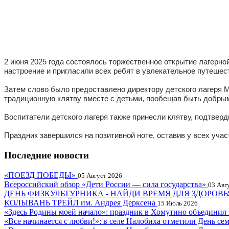
2 июня 2025 года состоялось торжественное открытие лагерн
настроение и пригласили всех ребят в увлекательное путешес
Затем слово было предоставлено директору детского лагеря М
традиционную клятву вместе с детьми, пообещав быть добрыми
Воспитатели детского лагеря также принесли клятву, подтверд
Праздник завершился на позитивной ноте, оставив у всех учас
Последние новости
«ПОЕЗД ПОБЕДЫ»
05 Август 2026
Всероссийский обзор «Дети России — сила государства»
03 Авг
ДЕНЬ ФИЗКУЛЬТУРНИКА - НАЙДИ ВРЕМЯ ДЛЯ ЗДОРОВЬ
КОЛЫВАНЬ ТРЕЙЛ им. Андрея Дерксена
15 Июль 2026
«Здесь Родины моей начало»: праздник в Хомутино объединил 
«Все начинается с любви!»: в селе Налобиха отметили День се